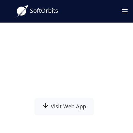
SoftOrbits
Convertisseur TIFF en JPG par
lot pour Windows
Conversion de TIFF en JPG par lot sur votre
PC. Dossiers entiers en une fois, TIFF
multipage inclus, aucun téléversement.
Visit Web App