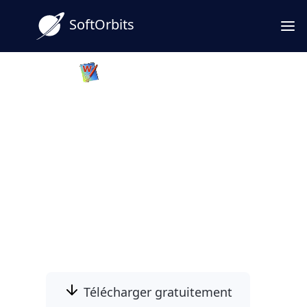
SoftOrbits
Batch Picture Protector
Ajouter un filigrane sur plusieurs
photos en quelques clics
Logiciel pour ajouter un filigrane sur
plusieurs photos : appliquez des filigranes
nets (texte, logo, symbole ©) à vos images et
gardez la maîtrise de leur diffusion.
Télécharger gratuitement