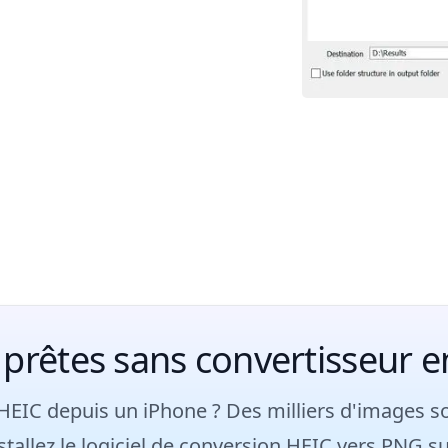
 prêtes sans convertisseur e
 HEIC depuis un iPhone ? Des milliers d'images son
nstallez le logiciel de conversion HEIC vers PNG 