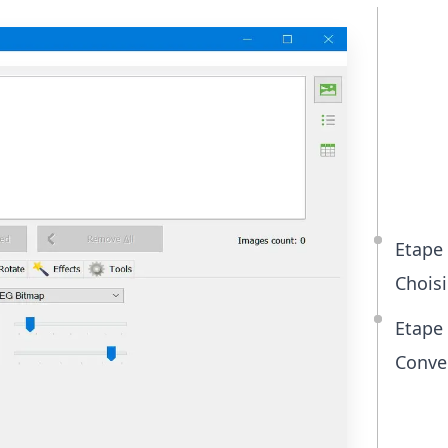
Et
Aj
Uti
vos
Etape
Chois
Etape
Conver