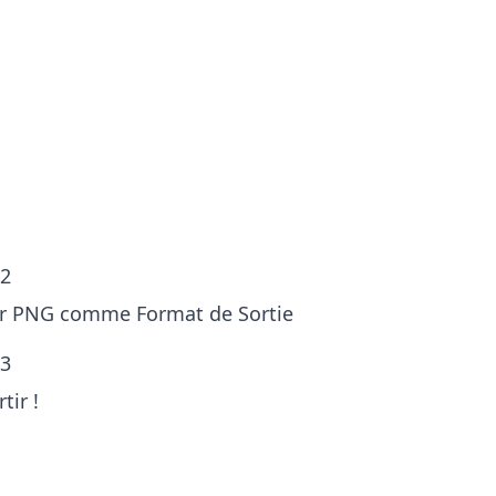
ape 1
outer des Images HEIC
lisez le bouton
Ajouter Fichier
ou glissez
 HEIC dans la fenêtre.
 2
ir PNG comme Format de Sortie
 3
tir !