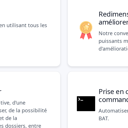
Redimensi
améliore
en utilisant tous les
Notre conve
puissants ma
d'améliorati
r
Prise en 
comman
tive, d'une
er, de la possibilité
Automatiser
et de la
BAT.
es dossiers, entre