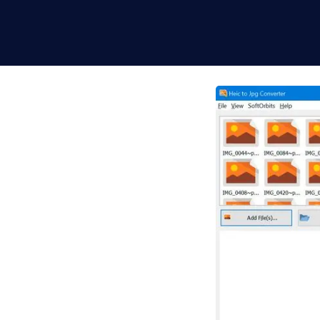
s ligne, par
 vers du PNG lisible
as d'outil en ligne.