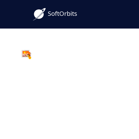
SoftOrbits
HEIC to JPG Converter
Heic to png sur PC : hor
lots, sans compte web
Sortez vos photos iPhone du format HEIC
partout. Conversion locale, lots, sans quot
Essayez gratuitement.