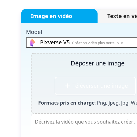
Image en vidéo
Texte en v
Model
Pixverse V5
Création vidéo plus nette, plus fluide e
Déposer une image
Téléverser une image
Formats pris en charge
: Png, Jpeg, Jpg, W