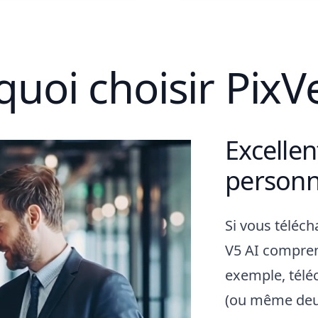
uoi choisir PixV
Excelle
Animate
personn
Si vous téléc
V5 AI compren
exemple, télé
(ou même deu