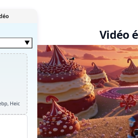
idéo
Vidéo é
▼
t plus rapide.
ebp, Heic