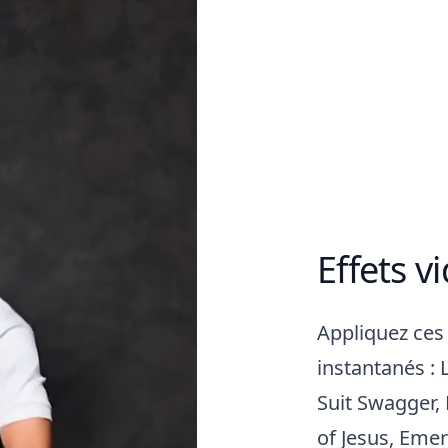
Effets v
Appliquez ces 
instantanés : L
Suit Swagger,
of Jesus, Eme