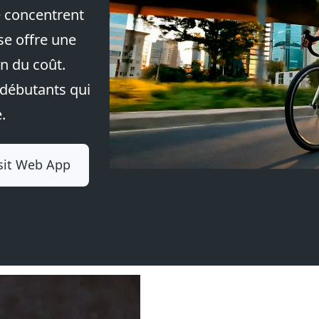
 concentrent
se offre une
n du coût.
 débutants qui
.
sit Web App