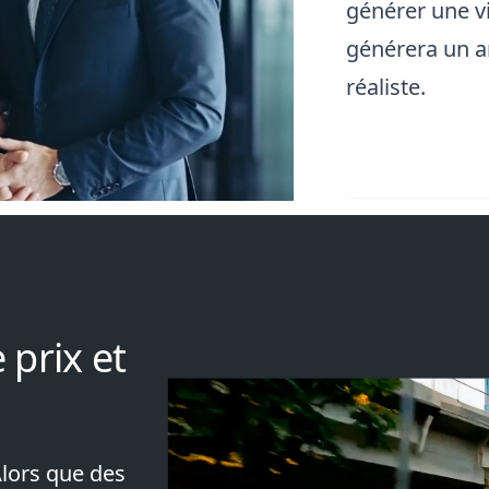
générer une v
générera un ar
réaliste.
Télévers
 prix et
Alors que des