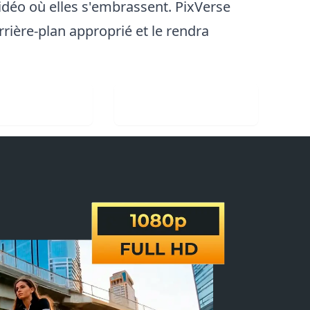
idéo où elles s'embrassent. PixVerse
rière-plan approprié et le rendra
er une image
Visit Web App