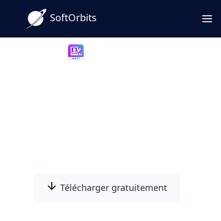
SoftOrbits
Photo Retoucher
Passez d'une image floue à
une version plus nette :
convertisseur image HD pour
PC et navigateur
Télécharger gratuitement